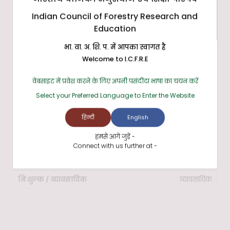
सिस्टम एक्सेस टू गो
Indian Council of Forestry Research and
https://www.satogo.com/
Education
निःशुल्क
भा. वा. अ. शि. प. में आपका स्वागत है
Welcome to I.C.F.R.E
जॉज़ (JAWS)
वेबसाइट में प्रवेश करने के लिए अपनी पसंदीदा भाषा का चयन करें
https://www.freedomscientific.com/jaws-hq.asp
Select your Preferred Language to Enter the Website
व्यावसायिक
हिन्दी
English
हमसे आगे जुड़ें -
सुपरनोवा
Connect with us further at -
https://yourdolphin.com/SuperNova/Home
व्यावसायिक