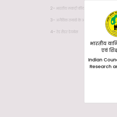
2-
भारतीय लकड़ी कीट डेटाबेस
3-
अजैविक तनावों के अनुकूलन के लिए इन स
4-
रेड सैंडर डेटाबेस
भारतीय वान
एवं शिक
Indian Counc
Research a