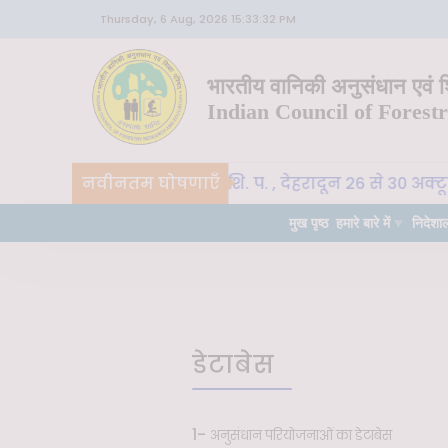
Thursday, 6 Aug, 2026 15:33:32 PM
भारतीय वानिकी अनुसंधान एवं शि
Indian Council of Forest
CoE-SLM, भा. वा. अ. शि. प. , देहरादून 26 से 30 अक्ट
नवीनतम घोषणाएँ
हत्वपूर्ण
मुख पृष्ठ
हमारे बारे में
निदेशा
डेटाबेस
1-
अनुसंधान परियोजनाओं का डेटाबेस