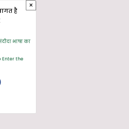
×
्वागत है
E
संदीदा भाषा का
 Enter the