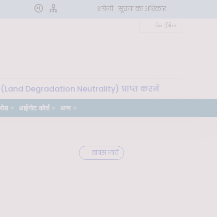
अंग्रेज़ी
सूचना का अधिकार
वेब ईमेल
and Degradation Neutrality) प्राप्त करने के लिए मृदा माइक्र
लोड
आईगोट कोर्स
अन्य
वापस जायें